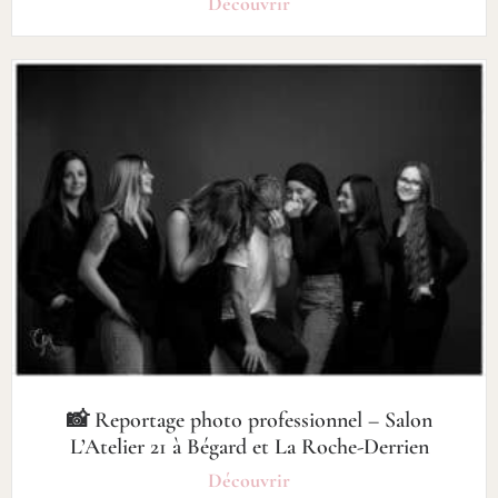
Découvrir
📸 Reportage photo professionnel – Salon
L’Atelier 21 à Bégard et La Roche-Derrien
Découvrir