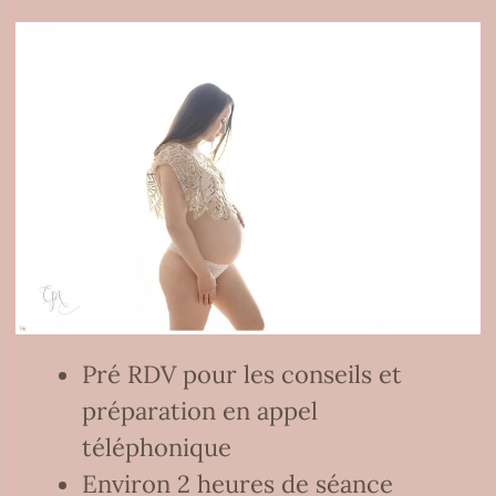
Pré RDV pour les conseils et
préparation en appel
téléphonique
Environ 2 heures de séance