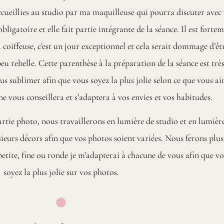
accueillies au studio par ma maquilleuse qui pourra discuter avec
obligatoire et elle fait partie intégrante de la séance. Il est forte
a coiffeuse, c’est un jour exceptionnel et cela serait dommage d’êt
u rebelle. Cette parenthèse à la préparation de la séance est trè
s sublimer afin que vous soyez la plus jolie selon ce que vous ai
e vous conseillera et s’adaptera à vos envies et vos habitudes.
artie photo, nous travaillerons en lumière de studio et en lumièr
sieurs décors afin que vos photos soient variées. Nous ferons plus
etite, fine ou ronde je m’adapterai à chacune de vous afin que v
soyez la plus jolie sur vos photos.