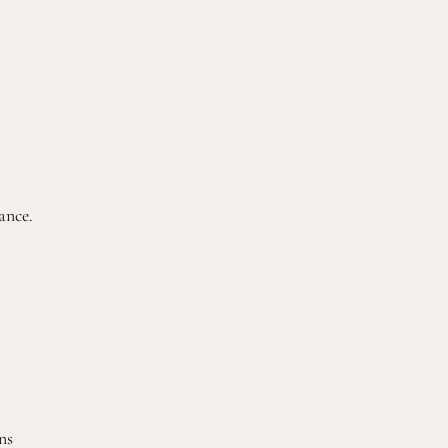
ance.
ns