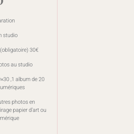
aration
n studio
obligatoire) 30€
otos au studio
20×30 ,1 album de 20
 numériques
utres photos en
irage papier d’art ou
umérique