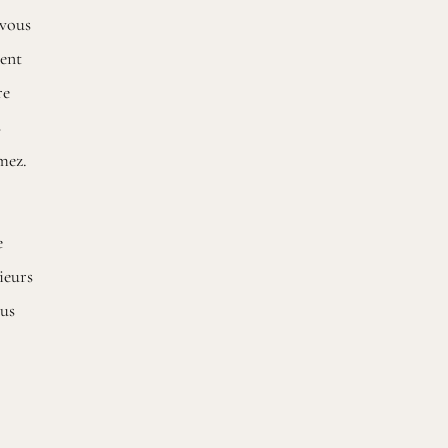
 vous
ment
re
s
mez.
e
ieurs
ous