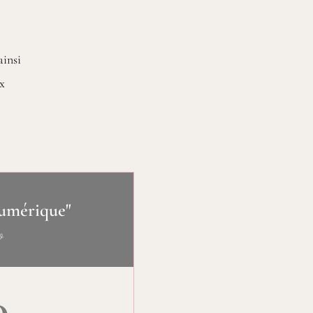
ainsi
ux
umérique"
o
0